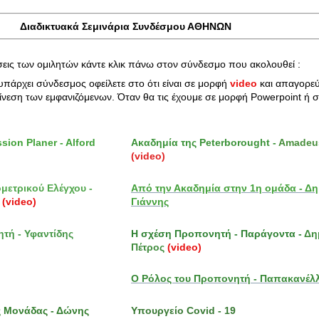
Διαδικτυακά Σεμινάρια Συνδέσμου ΑΘΗΝΩΝ
ήσεις των ομιλητών κάντε κλικ πάνω στον σύνδεσμο που ακολουθεί :
υπάρχει σύνδεσμος οφείλετε στο ότι είναι σε μορφή
video
και απαγορεύ
νεση των εμφανιζόμενων. Όταν θα τις έχουμε σε μορφή Powerpoint ή σε
ion Planer - Alford
Ακαδημία της Peterborought -
Amadeu
(video)
ομετρικού Ελέγχου -
Από την Ακαδημία στην 1η ομάδα - Δ
ς
(video)
Γιάννης
τή - Υφαντίδης
Η σχέση Προπονητή - Παράγοντα -
Δη
Πέτρος
(video)
Ο Ρόλος του Προπονητή - Παπακανέλ
 Μονάδας - Δώνης
Υπουργείο Covid - 19