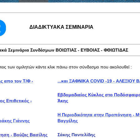
ΔΙΑΔΙΚΤΥΑΚΑ ΣΕΜΙΝΑΡΙΑ
ακά Σεμινάρια Συνδέσμων ΒΟΙΩΤΙΑΣ - ΕΥΒΟΙΑΣ - ΦΘΙΩΤΙΔΑΣ
ήσεις των ομιλητών κάντε κλικ πάνω στον σύνδεσμο που ακολουθεί :
ης απο τον Τ/Φ -
...και ΞΑΦΝΙΚΑ COVID -19 - ΑΛΕΞΙΟΥ 
Εβδομαδιαίος Κύκλος στο Ποδόσφαιρο
ς Επιθετικός -
Άκης
Η Περιοδικότητα στην Προπόνηση - 
ράκης Γιάννης
Βαγγέλης
ηση - Βούζας Βασίλης
Σάκης Παντελίδης