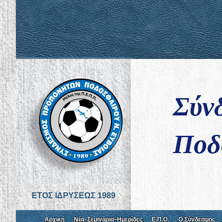
Σύν
Ποδ
ΕΤΟΣ ΙΔΡΥΣΕΩΣ 1989
Αρχική
Νέα-Σεμινάρια-Ημερίδες
Ε.Π.Ο.
Ο Σύνδεσμος