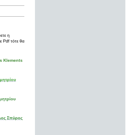
ετε η
 Pdf τότε θα
s Klements
ημητρίου
μητρίου
λος Σπύρος