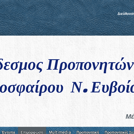
Διεύθυνσ
δεσμος Προπονητώ
οσφαίρου Ν. Ευβοί
Μέ
Έντυπα
Επιμόρφωση
Multimedia
Προπονητική
Προπονητικές Σε