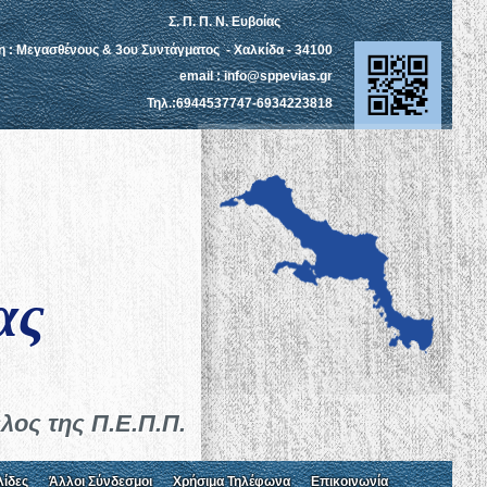
Σ. Π. Π. Ν. Ευβοίας
η : Μεγασθένους & 3ου Συντάγματος - Χαλκίδα - 34100
email : info@sppevias.gr
Τηλ.:6944537747-6934223818
ν
ας
λος της Π.Ε.Π.Π.
λίδες
Άλλοι Σύνδεσμοι
Χρήσιμα Τηλέφωνα
Επικοινωνία