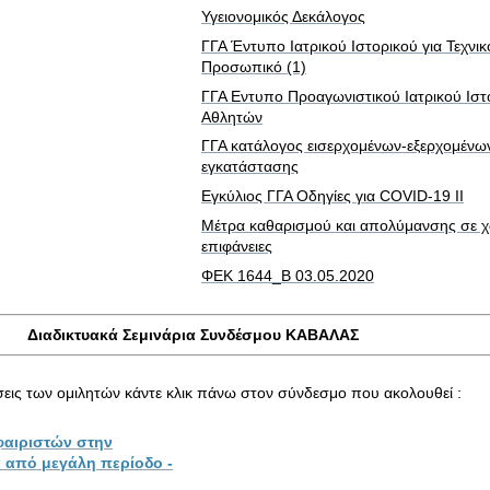
Υγειονομικός Δεκάλογος
ΓΓΑ Έντυπο Ιατρικού Ιστορικού για Τεχνικ
Προσωπικό (1)
ΓΓΑ Εντυπο Προαγωνιστικού Ιατρικού Ιστ
Αθλητών
ΓΓΑ κατάλογος εισερχομένων-εξερχομένω
εγκατάστασης
Εγκύλιος ΓΓΑ Οδηγίες για COVID-19 ΙΙ
Μέτρα καθαρισμού και απολύμανσης σε χ
επιφάνειες
ΦΕΚ 1644_Β 03.05.2020
Διαδικτυακά Σεμινάρια Συνδέσμου ΚΑΒΑΛΑΣ
ήσεις των ομιλητών κάντε κλικ πάνω στον σύνδεσμο που ακολουθεί :
φαιριστών στην
 από μεγάλη περίοδο -