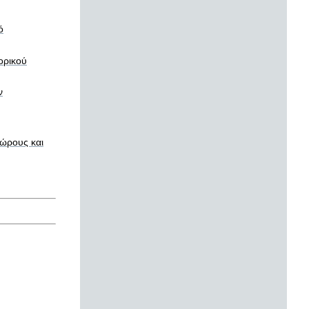
ό
ορικού
ν
ώρους και