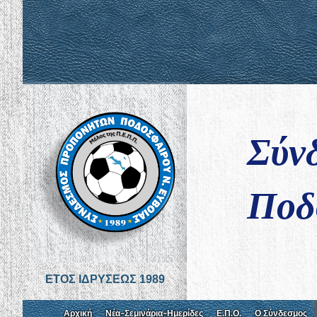
Σύν
Ποδ
ΕΤΟΣ ΙΔΡΥΣΕΩΣ 1989
Αρχική
Νέα-Σεμινάρια-Ημερίδες
Ε.Π.Ο.
Ο Σύνδεσμος