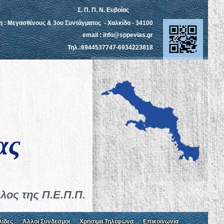
Σ. Π. Π. Ν. Ευβοίας
η : Μεγασθένους & 3ου Συντάγματος - Χαλκίδα - 34100
email : info@sppevias.gr
Τηλ.:6944537747-6934223818
ν
ας
λος της Π.Ε.Π.Π.
λίδες
Άλλοι Σύνδεσμοι
Χρήσιμα Τηλέφωνα
Επικοινωνία