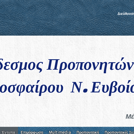
Διεύθυνσ
δεσμος Προπονητώ
οσφαίρου Ν. Ευβοί
Μέ
Έντυπα
Επιμόρφωση
Multimedia
Προπονητική
Προπονητικές Σε